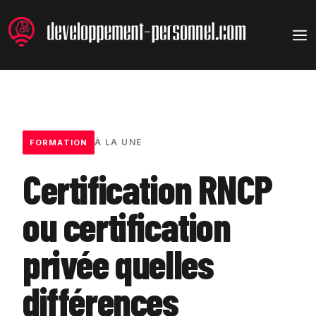
Aller
au
M
contenu
À LA UNE
FORMATION
Certification RNCP
ou certification
privée quelles
différences