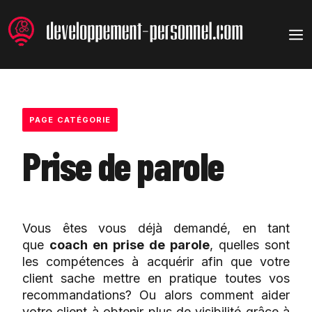
Aller
au
M
contenu
PAGE CATÉGORIE
Prise de parole
Vous êtes vous déjà demandé, en tant
que
coach en prise de parole
, quelles sont
les compétences à acquérir afin que votre
client sache mettre en pratique toutes vos
recommandations? Ou alors comment aider
votre client à obtenir plus de visibilité grâce à