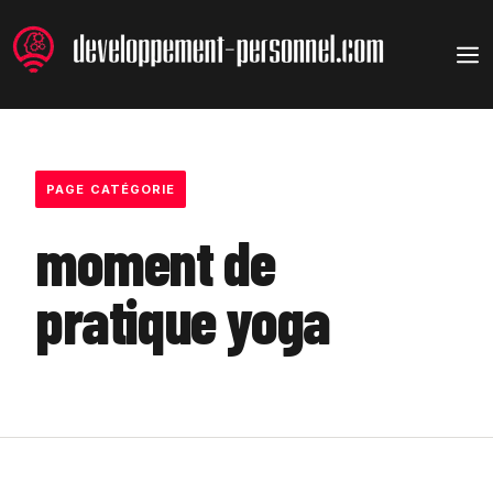
Aller
au
M
contenu
PAGE CATÉGORIE
moment de
pratique yoga