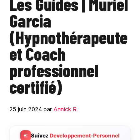
Les Guides | Muriel
Garcia
(Hypnothérapeute
et Coach
professionnel
certifié)
25 juin 2024
par
Annick R.
Suivez
Developpement-Personnel