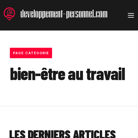
Aller
au
M
contenu
PAGE CATÉGORIE
bien-être au travail
LES DERNIERS ARTICLES