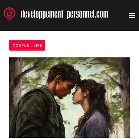
Aller
au
M
contenu
COUPLE
.
LIFE