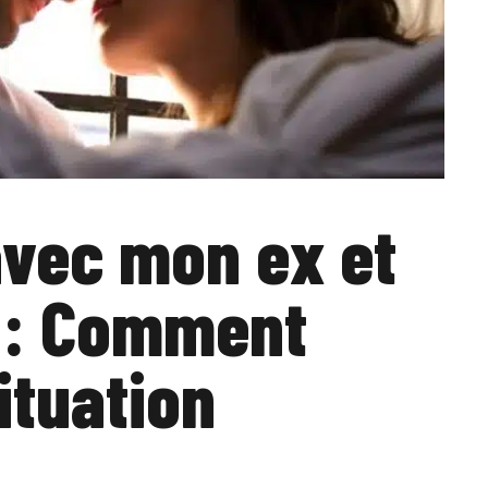
avec mon ex et
t : Comment
ituation