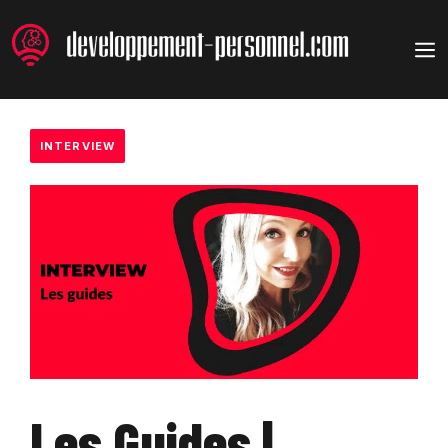
Aller
au
M
contenu
INTERVIEW
Les Guides |