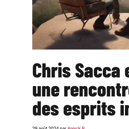
Chris Sacca e
une rencont
des esprits 
29 août 2024
par
Annick R.