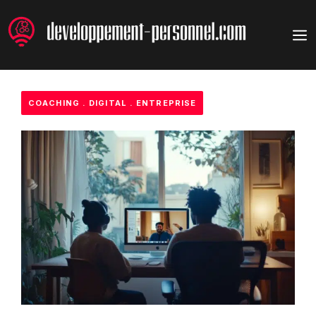
Aller
au
M
contenu
COACHING
.
DIGITAL
.
ENTREPRISE