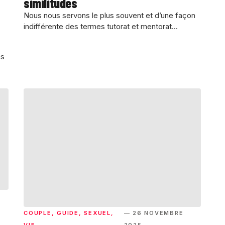
similitudes
Nous nous servons le plus souvent et d’une façon
indifférente des termes tutorat et mentorat...
es
COUPLE
,
GUIDE
,
SEXUEL
,
— 26 NOVEMBRE
VIE
2025