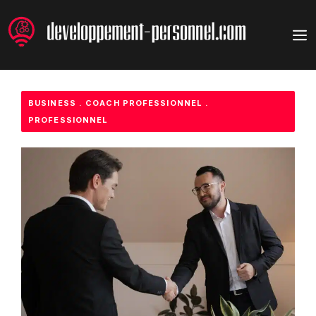
Aller
au
M
contenu
BUSINESS
.
COACH PROFESSIONNEL
.
PROFESSIONNEL