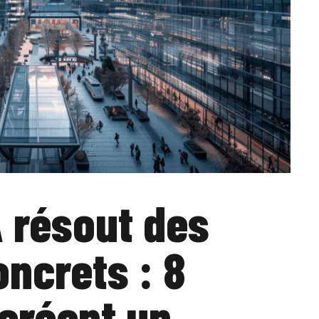
 résout des
ncrets : 8
 créent un