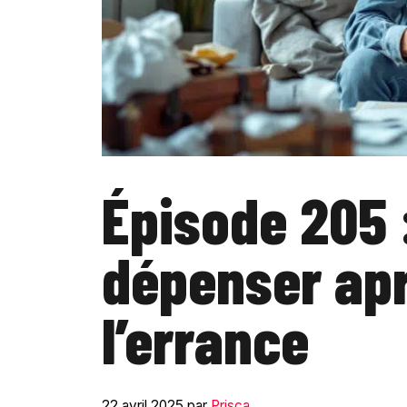
Épisode 205 
dépenser apr
l’errance
22 avril 2025
par
Prisca