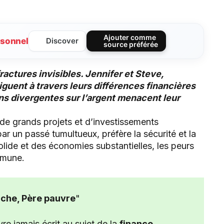
Ajouter comme
sonnel
Discover
source préférée
ractures invisibles. Jennifer et Steve,
guent à travers leurs différences financières
ns divergentes sur l’argent menacent leur
 de grands projets et d’investissements
r un passé tumultueux, préfère la sécurité et la
lide et des économies substantielles, les peurs
mmune.
che, Père pauvre
"
ivre jamais écrit au sujet de la
finance