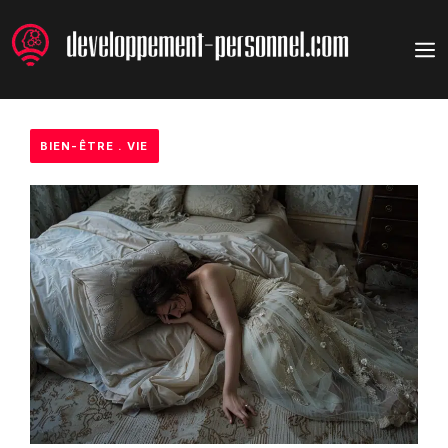
Aller
au
M
contenu
BIEN-ÊTRE
.
VIE