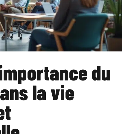
t importance du
ans la vie
et
lle