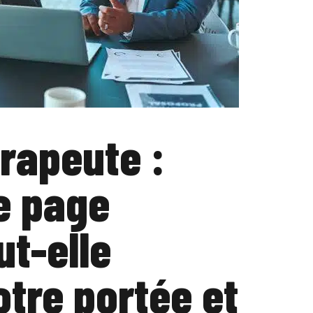
rapeute :
e page
t-elle
tre portée et