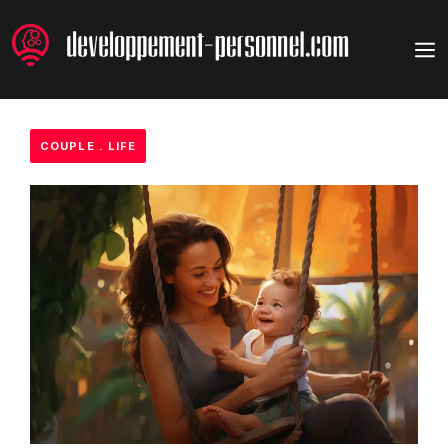
Aller
au
M
contenu
COUPLE
.
LIFE