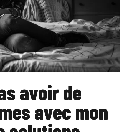
as avoir de
times avec mon
s solutions