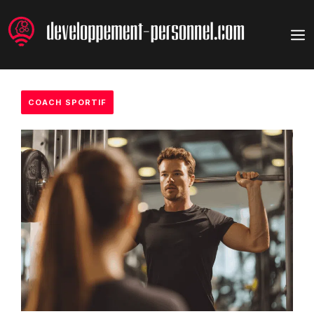
Aller
au
M
contenu
COACH SPORTIF