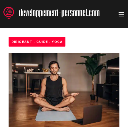
Aller
au
M
contenu
DIRIGEANT
.
GUIDE
.
YOGA