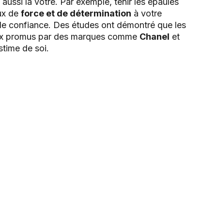
aussi la vôtre. Par exemple, tenir les épaules
aux de
force et de détermination
à votre
de confiance. Des études ont démontré que les
ceux promus par des marques comme
Chanel
et
stime de soi.