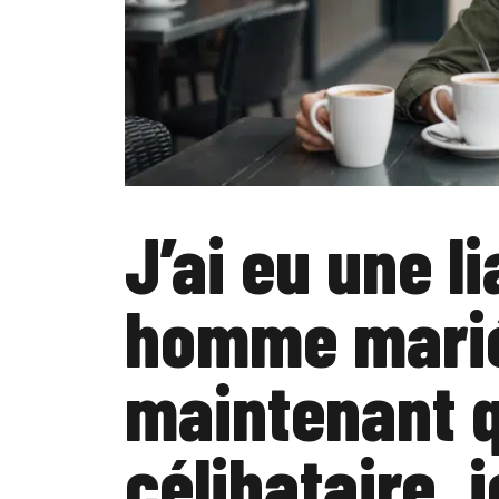
J’ai eu une l
homme marié
maintenant q
célibataire, 