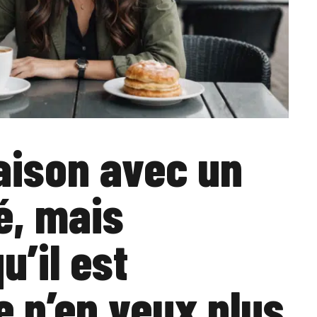
iaison avec un
, mais
u’il est
je n’en veux plus