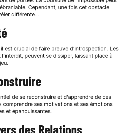
 hors de portée. La poursuite de l’impossible peut
inébranlable. Cependant, une fois cet obstacle
véler différente…
té
, il est crucial de faire preuve d’introspection. Les
 l’interdit, peuvent se dissiper, laissant place à
jeu.
onstruire
entiel de se reconstruire et d’apprendre de ces
x comprendre ses motivations et ses émotions
es et épanouissantes.
vers des Relations