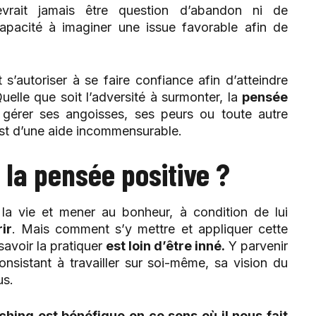
devrait jamais être question d’abandon ni de
pacité à imaginer une issue favorable afin de
 s’autoriser à se faire confiance afin d’atteindre
Quelle que soit l’adversité à surmonter, la
pensée
gérer ses angoisses, ses peurs ou toute autre
 est d’une aide incommensurable.
la pensée positive ?
 la vie et mener au bonheur, à condition de lui
rir
. Mais comment s’y mettre et appliquer cette
savoir la pratiquer
est loin d’être inné.
Y parvenir
nsistant à travailler sur soi-même, sa vision du
us.
ching est bénéfique en ce sens où il nous fait