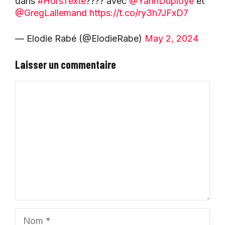
dans
#HorsTexte
????️ avec
@YannDuploye
et
@GregLallemand
https://t.co/ry3h7JFxD7
— Elodie Rabé (@ElodieRabe)
May 2, 2024
Laisser un commentaire
Commentaire
Nom