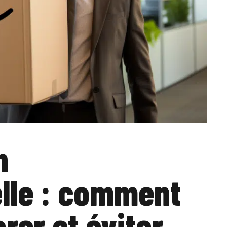
n
lle : comment
rer et éviter